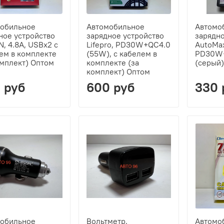
обильное
Автомобильное
Автомо
ное устройство
зарядное устройство
зарядно
, 4.8А, USBx2 c
Lifepro, PD30W+QC4.0
AutoMa
ем в комплекте
(55W), c кабелем в
PD30W+
омплект) Оптом
комплекте (за
(серый)
комплект) Оптом
 руб
600 руб
330 
обильное
Вольтметр,
Автомо