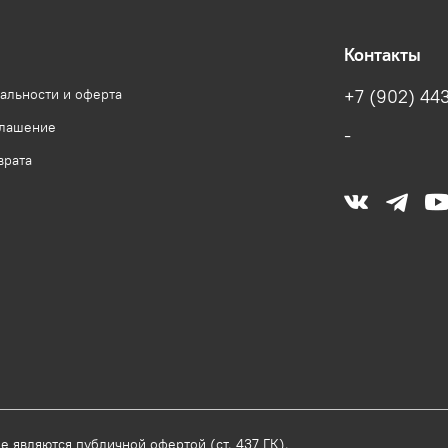
Контакты
альности и оферта
+7 (902) 443
глашение
-
врата
 являются публичной офертой (ст. 437 ГК).