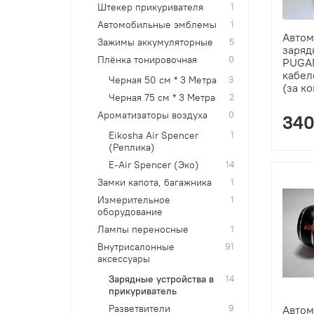
Штекер прикуривателя
1
Автомобильные эмблемы
1
Автом
Зажимы аккумуляторные
5
заряд
Плёнка тонировочная
0
PUGAN
кабел
Черная 50 см * 3 Метра
3
(за к
Черная 75 см * 3 Метра
2
Ароматизаторы воздуха
0
340
Eikosha Air Spencer
1
(Реплика)
E-Air Spencer (Эко)
14
Замки капота, багажника
1
Измерительное
1
оборудование
Лампы переносные
1
Внутрисалонные
91
аксессуары
Зарядные устройства в
14
прикуриватель
Разветвители
9
Автом