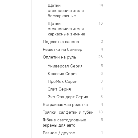
Щетки
14
стеклоочистителя
бескаркасные
Щетки
16
стеклоочистителя
каркасные зимние
Подсветка салона
2
Решетки на бампер
4
Оплетки на руль
26
Универсал Серия
5
Классик Серия
6
ПроМех Серия
3
Элит Серия
1
Эко Стандарт Серия
3
Встраиваемая розетка
4
Тряпки, салфетки и губки
13
Гибкие светодиодные
5
экраны для авто
Разное / другое
1