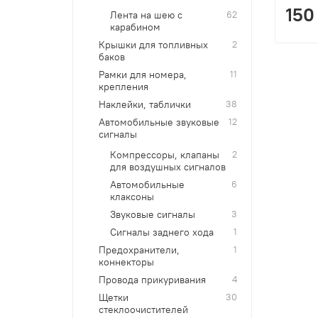
150
Лента на шею с
62
карабином
Крышки для топливных
2
баков
Рамки для номера,
11
крепления
Наклейки, таблички
38
Автомобильные звуковые
12
сигналы
Компрессоры, клапаны
2
для воздушных сигналов
Автомобильные
6
клаксоны
Звуковые сигналы
3
Сигналы заднего хода
1
Предохранители,
1
коннекторы
Провода прикуривания
4
Щетки
30
стеклоочистителей