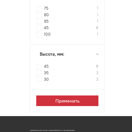
75
1
80
1
95
1
45
8
100
1
Высота, мм:
45
8
35
2
30
2
Применить
АВТОАКСЕССУАРЫ ОПТОМ В ЕКАТЕРИНБУРГЕ ПО ВЫГОДНОЙ ЦЕНЕ