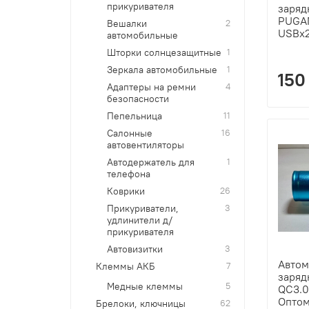
прикуривателя
заряд
PUGAN
Вешалки
2
USBx2
автомобильные
Шторки солнцезащитные
1
Зеркала автомобильные
1
150
Адаптеры на ремни
4
безопасности
Пепельница
11
Салонные
16
автовентиляторы
Автодержатель для
1
телефона
Коврики
26
Прикуриватели,
3
удлинители д/
прикуривателя
Автовизитки
3
Автом
Клеммы АКБ
7
заряд
Медные клеммы
5
QC3.0 
Опто
Брелоки, ключницы
62