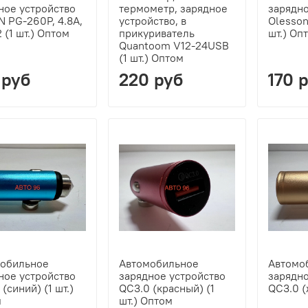
ное устройство
термометр, зарядное
зарядно
 PG-260P, 4.8А,
устройство, в
Olesson
 (1 шт.) Оптом
прикуриватель
шт.) Оп
Quantoom V12-24USB
(1 шт.) Оптом
 руб
220 руб
170 
обильное
Автомобильное
Автомо
ное устройство
зарядное устройство
зарядно
(синий) (1 шт.)
QC3.0 (красный) (1
QC3.0 (
м
шт.) Оптом