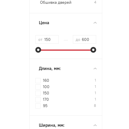
Обшивка дверей
4
Цена
—
от
до
Длина, мм:
160
1
100
1
150
1
170
1
95
8
Ширина, мм: