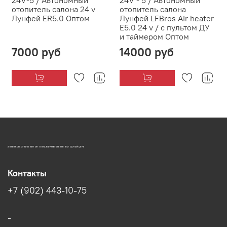
отопитель салона 24 v
отопитель салона
Лунфей ER5.0 Оптом
Лунфей LFBros Air heater
E5.0 24 v / с пультом ДУ
и таймером Оптом
7000 руб
14000 руб
АВТОАКСЕССУАРЫ ОПТОМ В ЕКАТЕРИНБУРГЕ ПО ВЫГОДНОЙ ЦЕНЕ
Контакты
+7 (902) 443-10-75
-