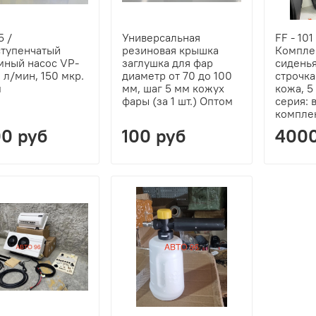
5 /
Универсальная
FF - 10
тупенчатый
резиновая крышка
Комплек
мный насос VP-
заглушка для фар
сиденья
 л/мин, 150 мкр.
диаметр от 70 до 100
строчка
м
мм, шаг 5 мм кожух
кожа, 5
фары (за 1 шт.) Оптом
серия: 
компле
0 руб
100 руб
4000