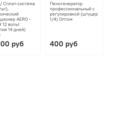
 / Сплит-система
Пеногенератор
льт),
профессиональный с
рический
регулировкой (штуцер
ционер AERO -
1/4) Оптом
 12 вольт
тия 14 дней)
м
00 руб
400 руб