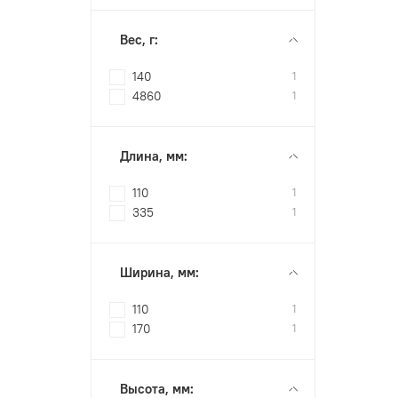
Вес, г:
140
1
4860
1
Длина, мм:
110
1
335
1
Ширина, мм:
110
1
170
1
Высота, мм: