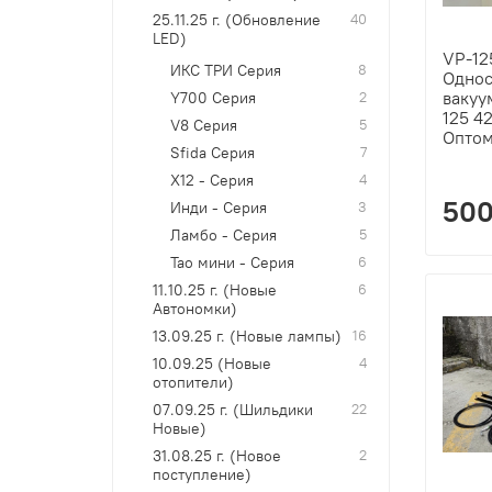
25.11.25 г. (Обновление
40
LED)
VP-12
ИКС ТРИ Серия
8
Однос
вакуу
Y700 Серия
2
125 42
V8 Серия
5
Опто
Sfida Серия
7
X12 - Серия
4
500
Инди - Серия
3
Ламбо - Серия
5
Тао мини - Серия
6
11.10.25 г. (Новые
6
Автономки)
13.09.25 г. (Новые лампы)
16
10.09.25 (Новые
4
отопители)
07.09.25 г. (Шильдики
22
Новые)
31.08.25 г. (Новое
2
поступление)