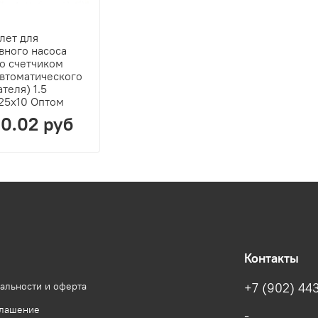
лет для
вного насоса
о счетчиком
автоматического
теля) 1.5
25x10 Оптом
0.02 руб
Контакты
альности и оферта
+7 (902) 443
глашение
-