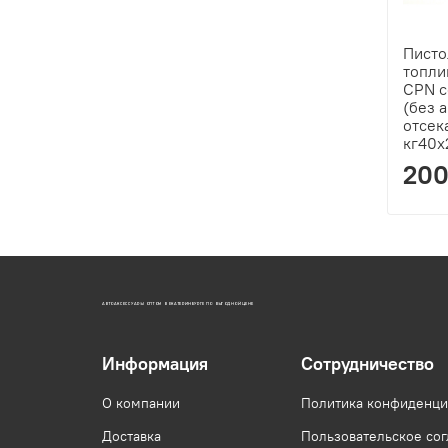
Писто
топли
CPN с
(без 
отсека
кг40x
200
АВТОАКСЕССУАРЫ ОПТОМ В ЕКАТЕРИНБУРГЕ ПО ВЫГОДНОЙ ЦЕНЕ
Информация
Сотрудничество
О компании
Политика конфиденци
Доставка
Пользовательское со