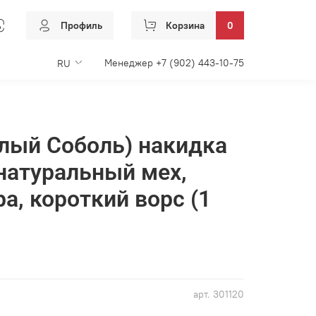
Профиль
Корзина
0
Менеджер +7 (902) 443-10-75
RU
лый Соболь) накидка
 натуральный мех,
а, короткий ворс (1
арт.
301120