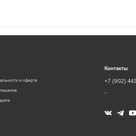
.
Контакты
альности и оферта
+7 (902) 443
глашение
-
врата