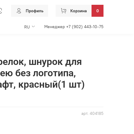
Профиль
Корзина
0
Менеджер +7 (902) 443-10-75
RU
релок, шнурок для
ею без логотипа,
афт, красный(1 шт)
арт.
404185