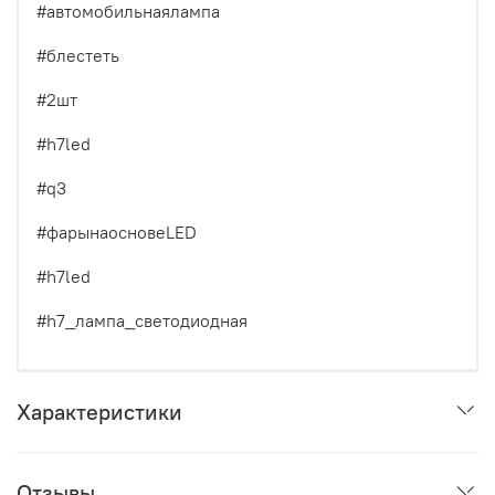
#автомобильнаялампа
#блестеть
#2шт
#h7led
#q3
#фарынаосновеLED
#h7led
#h7_лампа_светодиодная
Характеристики
Отзывы