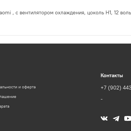
omi , с вентилятором охлаждения, цоколь H1, 12 вольт
Контакты
альности и оферта
+7 (902) 443
глашение
-
врата