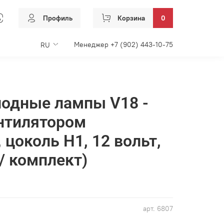
Профиль
Корзина
0
Менеджер +7 (902) 443-10-75
RU
иодные лампы V18 -
ентилятором
 цоколь H1, 12 вольт,
 / комплект)
арт.
6807