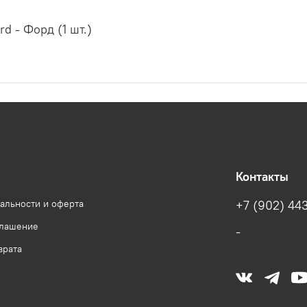
d - Форд (1 шт.)
Контакты
альности и оферта
+7 (902) 443
глашение
-
врата