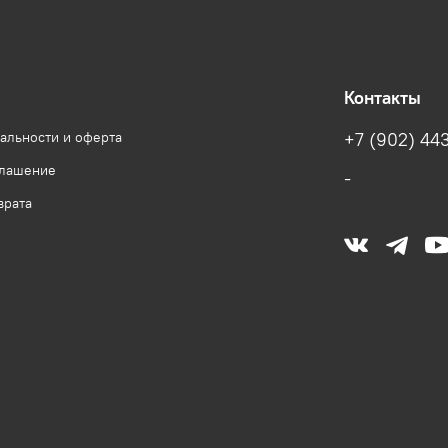
Контакты
альности и оферта
+7 (902) 443
глашение
-
врата