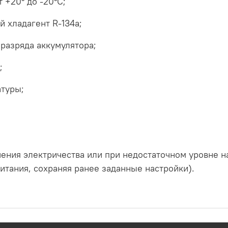
+20° до -20°С;
 хладагент R-134a;
разряда аккумулятора;
;
атуры;
чения электричества или при недостаточном уровне 
итания, сохраняя ранее заданные настройки).