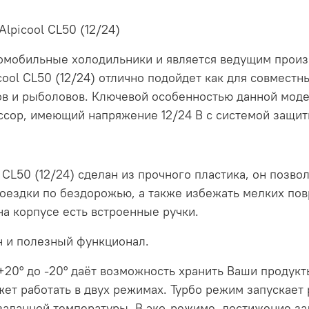
lpicool CL50 (12/24)
томобильные холодильники и является ведущим произ
ol CL50 (12/24) отлично подойдет как для совместны
в и рыболовов. Ключевой особенностью данной моде
сор, имеющий напряжение 12/24 B с системой защит
 CL50 (12/24) сделан из прочного пластика, он позво
поездки по бездорожью, а также избежать мелких п
а корпусе есть встроенные ручки.
 и полезный функционал.
 +20° до -20° даёт возможность хранить Ваши проду
жет работать в двух режимах. Турбо режим запускает
заданной температуры. В эко-режиме, достижение за