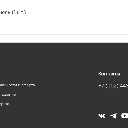
ель (1 шт.)
Контакты
альности и оферта
+7 (902) 443
глашение
-
врата