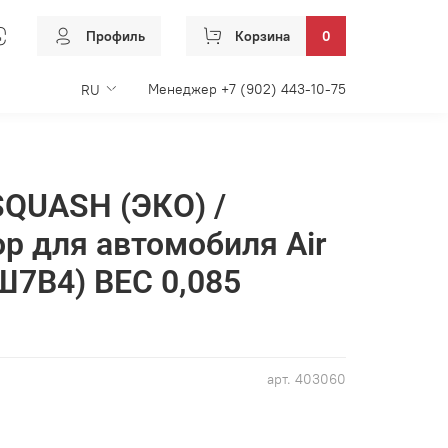
Профиль
Корзина
0
Менеджер +7 (902) 443-10-75
RU
QUASH (ЭКО) /
р для автомобиля Air
Ш7В4) ВЕС 0,085
арт.
403060