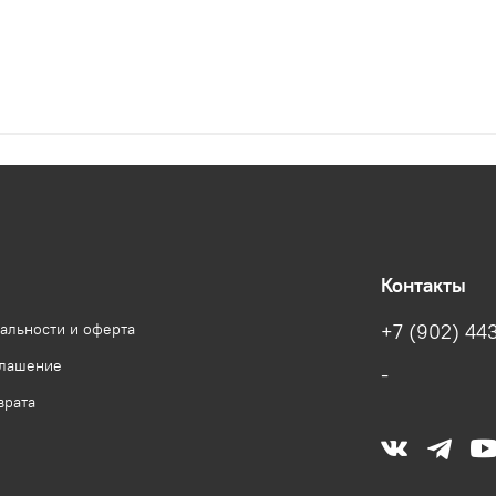
Контакты
альности и оферта
+7 (902) 443
глашение
-
врата