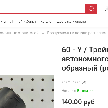
акты
Личный кабинет
Каталог
Доставка и оплата
воздушных отопителей
Воздуховоды и детали распредел
60 - Y / Тро
автономного
образный (р
(0)
Наличие:
В наличии
140.00 руб