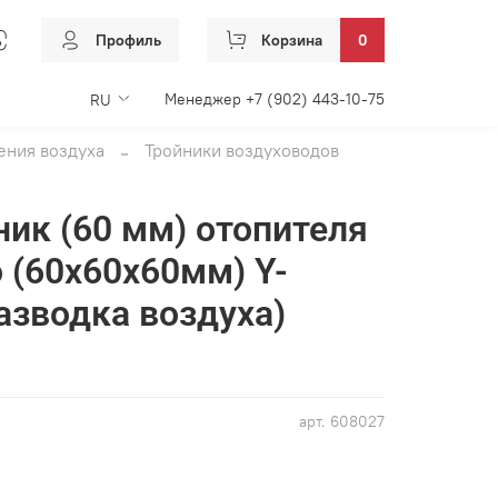
Профиль
Корзина
0
Менеджер +7 (902) 443-10-75
RU
ения воздуха
Тройники воздуховодов
йник (60 мм) отопителя
 (60х60х60мм) Y-
азводка воздуха)
арт.
608027