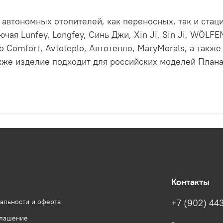
 автономных отопителей, как переносных, так и стац
чая Lunfey, Longfey, Синь Джи, Xin Ji, Sin Ji, WÖLFE
 Comfort, Avtoteplo, Автотепло, MaryMorals, а также
же изделие подходит для российских моделей Планар
Контакты
альности и оферта
+7 (902) 443
глашение
-