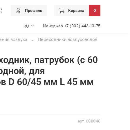
Профиль
Корзина
0
Менеджер +7 (902) 443-10-75
RU
ения воздуха
Переходники воздуховодов
ходник, патрубок (с 60
одной, для
в D 60/45 мм L 45 мм
арт.
608046